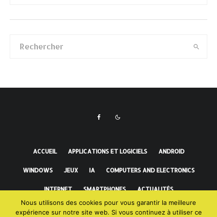
ACCUEIL
APPLICATIONS ET LOGICIELS
ANDROID
WINDOWS
JEUX
IA
COMPUTERS AND ELECTRONICS
INTERNET
SMARTPHONES
ACTUALITÉS
Nous utilisons des cookies pour vous garantir la meilleure
FAITS INCROYABLES
expérience sur notre site web. Si vous continuez à utiliser ce